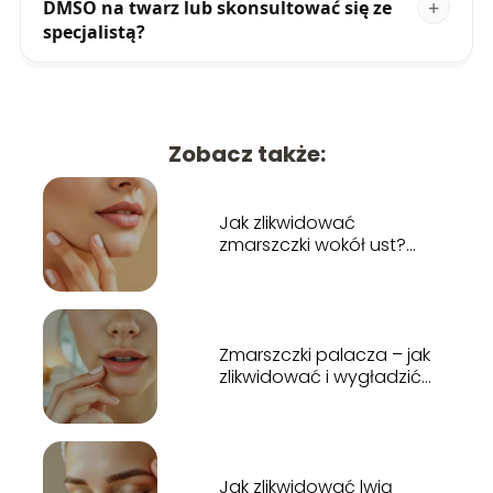
DMSO na twarz lub skonsultować się ze
specjalistą?
Zobacz także:
Jak zlikwidować
zmarszczki wokół ust?
Skuteczne sposoby
Zmarszczki palacza – jak
zlikwidować i wygładzić
skórę?
Jak zlikwidować lwią