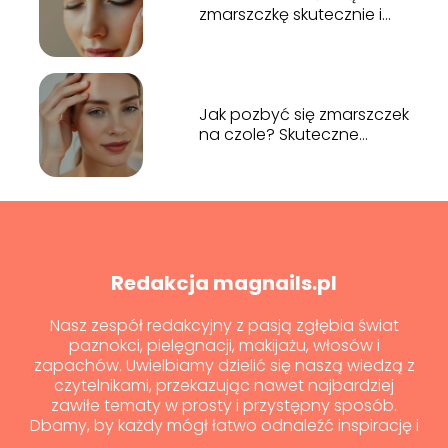
zmarszczkę skutecznie i
bezpiecznie?
Jak pozbyć się zmarszczek
na czole? Skuteczne
sposoby
Redakcja magnails.pl
Nasz zespół redakcyjny z pasją zgłębia świat
paznokci, pielęgnacji, makijażu, włosów i
zapachów. Uwielbiamy dzielić się naszą wiedzą z
czytelnikami, przekazując nawet najbardziej
zawiłe tematy w prosty i przystępny sposób.
Dbamy, by każdy mógł łatwo odnaleźć inspirację i
porady dla siebie!