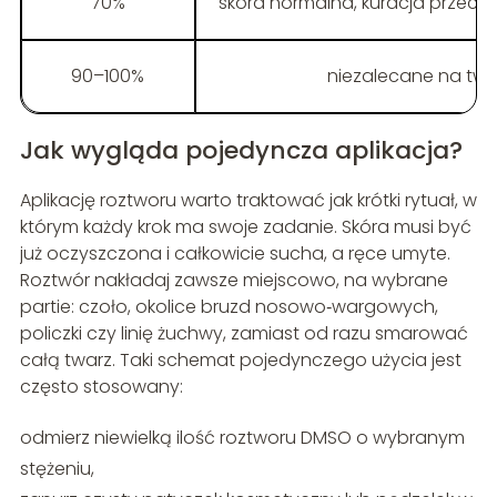
70%
skóra normalna, kuracja przec
90–100%
niezalecane na twa
Jak wygląda pojedyncza aplikacja?
Aplikację roztworu warto traktować jak krótki rytuał, w
którym każdy krok ma swoje zadanie. Skóra musi być
już oczyszczona i całkowicie sucha, a ręce umyte.
Roztwór nakładaj zawsze miejscowo, na wybrane
partie: czoło, okolice bruzd nosowo‑wargowych,
policzki czy linię żuchwy, zamiast od razu smarować
całą twarz. Taki schemat pojedynczego użycia jest
często stosowany:
odmierz niewielką ilość roztworu DMSO o wybranym
stężeniu,