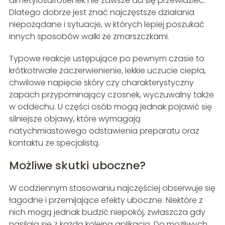
dimetylosulfotlenek nie zawsze da się przewidzieć.
Dlatego dobrze jest znać najczęstsze działania
niepożądane i sytuacje, w których lepiej poszukać
innych sposobów walki ze zmarszczkami.
Typowe reakcje ustępujące po pewnym czasie to
krótkotrwałe zaczerwienienie, lekkie uczucie ciepła,
chwilowe napięcie skóry czy charakterystyczny
zapach przypominający czosnek, wyczuwalny także
w oddechu. U części osób mogą jednak pojawić się
silniejsze objawy, które wymagają
natychmiastowego odstawienia preparatu oraz
kontaktu ze specjalistą.
Możliwe skutki uboczne?
W codziennym stosowaniu najczęściej obserwuje się
łagodne i przemijające efekty uboczne. Niektóre z
nich mogą jednak budzić niepokój, zwłaszcza gdy
nasilają się z każdą kolejną aplikacją. Do możliwych