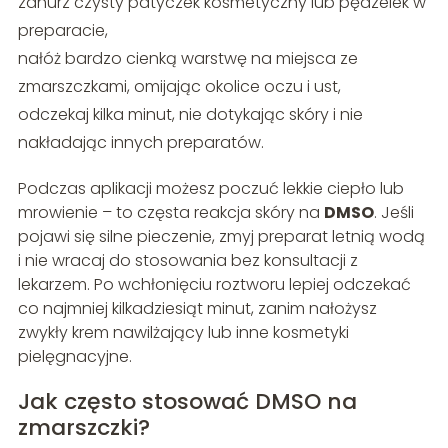
zanurz czysty patyczek kosmetyczny lub pędzelek w
preparacie,
nałóż bardzo cienką warstwę na miejsca ze
zmarszczkami, omijając okolice oczu i ust,
odczekaj kilka minut, nie dotykając skóry i nie
nakładając innych preparatów.
Podczas aplikacji możesz poczuć lekkie ciepło lub
mrowienie – to częsta reakcja skóry na
DMSO
. Jeśli
pojawi się silne pieczenie, zmyj preparat letnią wodą
i nie wracaj do stosowania bez konsultacji z
lekarzem. Po wchłonięciu roztworu lepiej odczekać
co najmniej kilkadziesiąt minut, zanim nałożysz
zwykły krem nawilżający lub inne kosmetyki
pielęgnacyjne.
Jak często stosować DMSO na
zmarszczki?