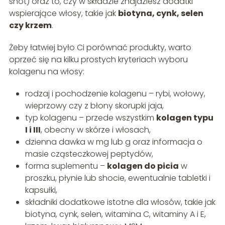
shot) oraz to, czy w składzie znajdziesz dodatki
wspierające włosy, takie jak
biotyna, cynk, selen
czy krzem
.
Żeby łatwiej było Ci porównać produkty, warto
oprzeć się na kilku prostych kryteriach wyboru
kolagenu na włosy:
rodzaj i pochodzenie kolagenu – rybi, wołowy,
wieprzowy czy z błony skorupki jaja,
typ kolagenu – przede wszystkim
kolagen typu
I i III
, obecny w skórze i włosach,
dzienna dawka w mg lub g oraz informacja o
masie cząsteczkowej peptydów,
forma suplementu –
kolagen do picia
w
proszku, płynie lub shocie, ewentualnie tabletki i
kapsułki,
składniki dodatkowe istotne dla włosów, takie jak
biotyna, cynk, selen, witamina C, witaminy A i E,