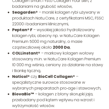
Collagen Smart i Ysto Collagen Your Skin, z
badaniami na grubość włosów,
Seagarden®
– morski kolagen rybi używany w
produktach Natu.Care, z certyfikatami MSC, FSSC
22000 i badaniami klinicznymi,
Peptan® F
– wysokiej jakości hydrolizowany
kolagen rybi, obecny np. w Natu.Care Kolagen
Premium 5000 mg naturalny, o masie
cząsteczkowej około
2000 Da
,
COLLinstant®
– markowy kolagen wołowy
stosowany m.in. w Natu.Care Kolagen Premium
10 000 mg wiśnia, ceniony za działanie na stawy
i tkankę łączną,
Naticol®
czy
BioCell Collagen®
–
specjalistyczne surowce stosowane w
wybranych preparatach pro‑age i stawowych,
BiovaBio™
– kolagen z błony skorupki jaja,
przebadany pod kątem wpływu na wzrost i
wytrzymałość włosów.