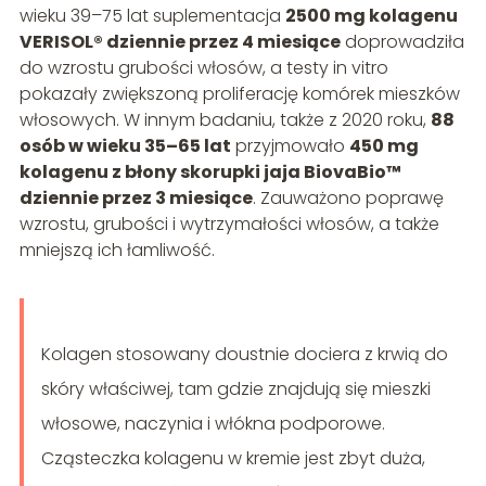
wieku 39–75 lat suplementacja
2500 mg kolagenu
VERISOL® dziennie przez 4 miesiące
doprowadziła
do wzrostu grubości włosów, a testy in vitro
pokazały zwiększoną proliferację komórek mieszków
włosowych. W innym badaniu, także z 2020 roku,
88
osób w wieku 35–65 lat
przyjmowało
450 mg
kolagenu z błony skorupki jaja BiovaBio™
dziennie przez 3 miesiące
. Zauważono poprawę
wzrostu, grubości i wytrzymałości włosów, a także
mniejszą ich łamliwość.
Kolagen stosowany doustnie dociera z krwią do
skóry właściwej, tam gdzie znajdują się mieszki
włosowe, naczynia i włókna podporowe.
Cząsteczka kolagenu w kremie jest zbyt duża,