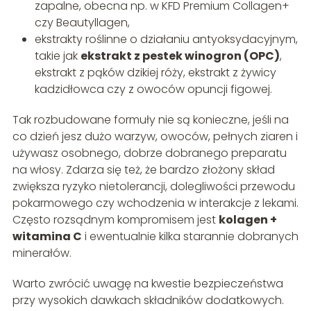
zapalne, obecna np. w KFD Premium Collagen+
czy Beautyllagen,
ekstrakty roślinne o działaniu antyoksydacyjnym,
takie jak
ekstrakt z pestek winogron (OPC)
,
ekstrakt z pąków dzikiej róży, ekstrakt z żywicy
kadzidłowca czy z owoców opuncji figowej.
Tak rozbudowane formuły nie są konieczne, jeśli na
co dzień jesz dużo warzyw, owoców, pełnych ziaren i
używasz osobnego, dobrze dobranego preparatu
na włosy. Zdarza się też, że bardzo złożony skład
zwiększa ryzyko nietolerancji, dolegliwości przewodu
pokarmowego czy wchodzenia w interakcje z lekami.
Często rozsądnym kompromisem jest
kolagen +
witamina C
i ewentualnie kilka starannie dobranych
minerałów.
Warto zwrócić uwagę na kwestie bezpieczeństwa
przy wysokich dawkach składników dodatkowych.