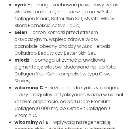
cynk
– pomaga zachować prawidłowy wzrost
włosów i paznokci, znajdziesz go np. w Ysto
Collagen Smart, Better Skin Set, MyVita Włosy
Skóra Paznokcie Active Liquid,
selen
– chroni komórki przed stresem
oksydacyjnym, wspiera zdrowe włosy i
paznokcie, obecny choćby w Aura Herbals
Colladrop Beauty czy Better Skin Set,
miedź
– pomaga utrzymać prawidłową
pigmentację włosów, dodawana np. do Ysto
Collagen Your Skin i kompleksów typu Glow
Stories,
witamina C
– niezbędna do syntezy kolagenu,
a przy okazji silny antyoksydant, ważna w niemal
każdym preparacie, od Natu.Care Premium
Collagen 10 000 mg po OstroVit Collagen +
Vitamin C,
witaminy A i E
– wpływają na regenerację i