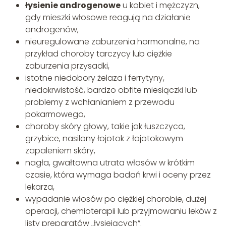
łysienie androgenowe
u kobiet i mężczyzn,
gdy mieszki włosowe reagują na działanie
androgenów,
nieuregulowane zaburzenia hormonalne, na
przykład choroby tarczycy lub ciężkie
zaburzenia przysadki,
istotne niedobory żelaza i ferrytyny,
niedokrwistość, bardzo obfite miesiączki lub
problemy z wchłanianiem z przewodu
pokarmowego,
choroby skóry głowy, takie jak łuszczyca,
grzybice, nasilony łojotok z łojotokowym
zapaleniem skóry,
nagła, gwałtowna utrata włosów w krótkim
czasie, która wymaga badań krwi i oceny przez
lekarza,
wypadanie włosów po ciężkiej chorobie, dużej
operacji, chemioterapii lub przyjmowaniu leków z
listy preparatów „łysiejących”.