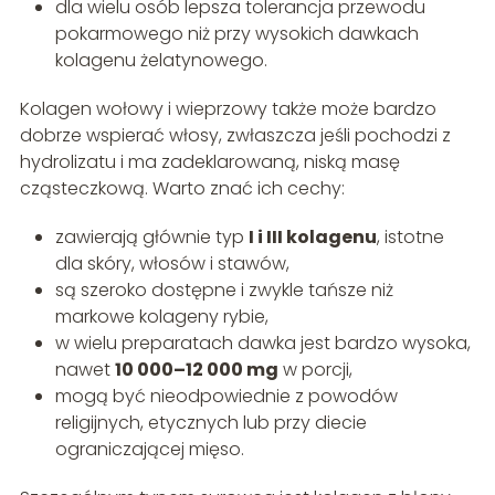
dla wielu osób lepsza tolerancja przewodu
pokarmowego niż przy wysokich dawkach
kolagenu żelatynowego.
Kolagen wołowy i wieprzowy także może bardzo
dobrze wspierać włosy, zwłaszcza jeśli pochodzi z
hydrolizatu i ma zadeklarowaną, niską masę
cząsteczkową. Warto znać ich cechy:
zawierają głównie typ
I i III kolagenu
, istotne
dla skóry, włosów i stawów,
są szeroko dostępne i zwykle tańsze niż
markowe kolageny rybie,
w wielu preparatach dawka jest bardzo wysoka,
nawet
10 000–12 000 mg
w porcji,
mogą być nieodpowiednie z powodów
religijnych, etycznych lub przy diecie
ograniczającej mięso.