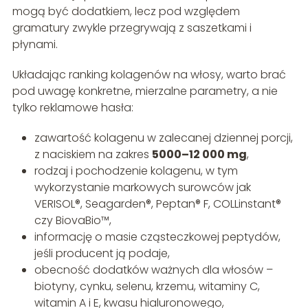
mogą być dodatkiem, lecz pod względem
gramatury zwykle przegrywają z saszetkami i
płynami.
Układając ranking kolagenów na włosy, warto brać
pod uwagę konkretne, mierzalne parametry, a nie
tylko reklamowe hasła:
zawartość kolagenu w zalecanej dziennej porcji,
z naciskiem na zakres
5000–12 000 mg
,
rodzaj i pochodzenie kolagenu, w tym
wykorzystanie markowych surowców jak
VERISOL®, Seagarden®, Peptan® F, COLLinstant®
czy BiovaBio™,
informację o masie cząsteczkowej peptydów,
jeśli producent ją podaje,
obecność dodatków ważnych dla włosów –
biotyny, cynku, selenu, krzemu, witaminy C,
witamin A i E, kwasu hialuronowego,