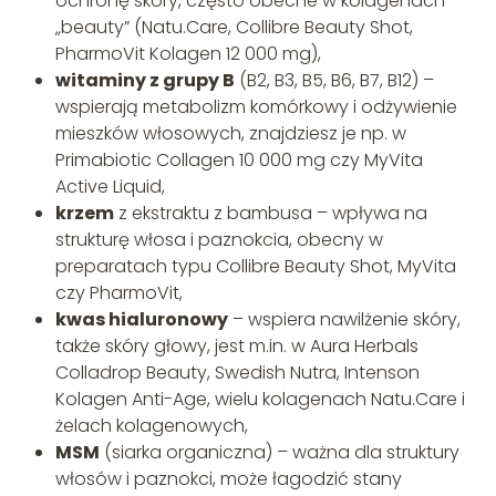
ochronę skóry, często obecne w kolagenach
„beauty” (Natu.Care, Collibre Beauty Shot,
PharmoVit Kolagen 12 000 mg),
witaminy z grupy B
(B2, B3, B5, B6, B7, B12) –
wspierają metabolizm komórkowy i odżywienie
mieszków włosowych, znajdziesz je np. w
Primabiotic Collagen 10 000 mg czy MyVita
Active Liquid,
krzem
z ekstraktu z bambusa – wpływa na
strukturę włosa i paznokcia, obecny w
preparatach typu Collibre Beauty Shot, MyVita
czy PharmoVit,
kwas hialuronowy
– wspiera nawilżenie skóry,
także skóry głowy, jest m.in. w Aura Herbals
Colladrop Beauty, Swedish Nutra, Intenson
Kolagen Anti-Age, wielu kolagenach Natu.Care i
żelach kolagenowych,
MSM
(siarka organiczna) – ważna dla struktury
włosów i paznokci, może łagodzić stany