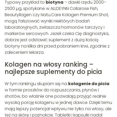
Typowy przykład to
biotyna
– dawki rzędu 2000–
2500 µg, spotykane w ALLDEYNN Collarose Fish,
Beautyllagen czy Natu.Care Kolagen Premium Shot,
mogą fałszować wyniki niektórych badań
laboratoryjnych, zwłaszcza hormonów tarczycy i
markerów sercowych. Jeżeli czeka Cię diagnostyka,
dobrze jest odstawić suplement z dużą ilością
biotyny na kilka dni przed pobraniem krwi, zgodnie z
zaleceniem lekarza.
Kolagen na włosy ranking –
najlepsze suplementy do picia
W tym rankingu skupiam się na
kolagenie do picia
w formie proszków do rozpuszczania, płynów i
shotów, bo właśnie one pozwalają przyjąć realnie
wysoką porcję kolagenu w jednej dawce. Dzięki temu
mają lepszy potencjał wpływu nie tylko na włosy, ale
też na skórę i paznokcie. Tabletki i kapsułki nadal