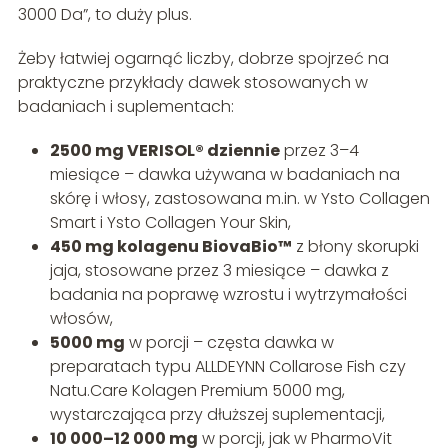
3000 Da”, to duży plus.
Żeby łatwiej ogarnąć liczby, dobrze spojrzeć na
praktyczne przykłady dawek stosowanych w
badaniach i suplementach:
2500 mg VERISOL® dziennie
przez 3–4
miesiące – dawka używana w badaniach na
skórę i włosy, zastosowana m.in. w Ysto Collagen
Smart i Ysto Collagen Your Skin,
450 mg kolagenu BiovaBio™
z błony skorupki
jaja, stosowane przez 3 miesiące – dawka z
badania na poprawę wzrostu i wytrzymałości
włosów,
5000 mg
w porcji – częsta dawka w
preparatach typu ALLDEYNN Collarose Fish czy
Natu.Care Kolagen Premium 5000 mg,
wystarczająca przy dłuższej suplementacji,
10 000–12 000 mg
w porcji, jak w PharmoVit