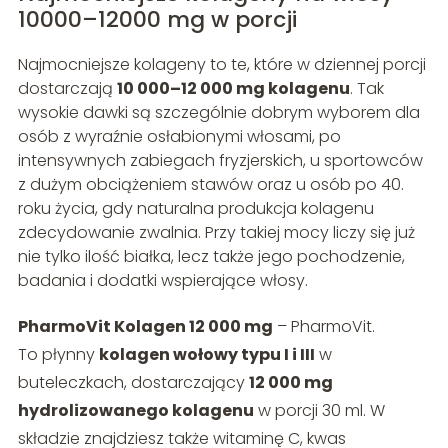
10000–12000 mg w porcji
Najmocniejsze kolageny to te, które w dziennej porcji
dostarczają
10 000–12 000 mg kolagenu
. Tak
wysokie dawki są szczególnie dobrym wyborem dla
osób z wyraźnie osłabionymi włosami, po
intensywnych zabiegach fryzjerskich, u sportowców
z dużym obciążeniem stawów oraz u osób po 40.
roku życia, gdy naturalna produkcja kolagenu
zdecydowanie zwalnia. Przy takiej mocy liczy się już
nie tylko ilość białka, lecz także jego pochodzenie,
badania i dodatki wspierające włosy.
PharmoVit Kolagen 12 000 mg
– PharmoVit.
To płynny
kolagen wołowy typu I i III
w
buteleczkach, dostarczający
12 000 mg
hydrolizowanego kolagenu
w porcji 30 ml. W
składzie znajdziesz także witaminę C, kwas