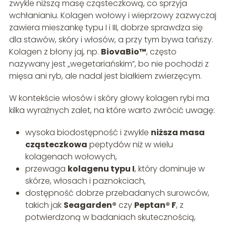
zwykle niższą masę cząsteczkową, co sprzyja
wchłanianiu. Kolagen wołowy i wieprzowy zazwyczaj
zawiera mieszankę typu I i III, dobrze sprawdza się
dla stawów, skóry i włosów, a przy tym bywa tańszy.
Kolagen z błony jaj, np.
BiovaBio™
, często
nazywany jest „wegetariańskim”, bo nie pochodzi z
mięsa ani ryb, ale nadal jest białkiem zwierzęcym.
W kontekście włosów i skóry głowy kolagen rybi ma
kilka wyraźnych zalet, na które warto zwrócić uwagę:
wysoka biodostępność i zwykle
niższa masa
cząsteczkowa
peptydów niż w wielu
kolagenach wołowych,
przewaga
kolagenu typu I
, który dominuje w
skórze, włosach i paznokciach,
dostępność dobrze przebadanych surowców,
takich jak
Seagarden®
czy
Peptan® F
, z
potwierdzoną w badaniach skutecznością,