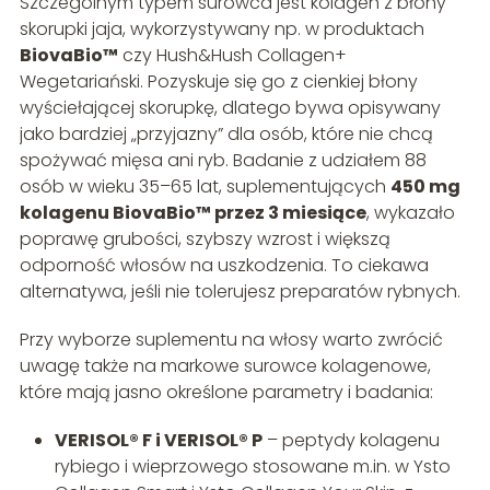
Szczególnym typem surowca jest kolagen z błony
skorupki jaja, wykorzystywany np. w produktach
BiovaBio™
czy Hush&Hush Collagen+
Wegetariański. Pozyskuje się go z cienkiej błony
wyściełającej skorupkę, dlatego bywa opisywany
jako bardziej „przyjazny” dla osób, które nie chcą
spożywać mięsa ani ryb. Badanie z udziałem 88
osób w wieku 35–65 lat, suplementujących
450 mg
kolagenu BiovaBio™ przez 3 miesiące
, wykazało
poprawę grubości, szybszy wzrost i większą
odporność włosów na uszkodzenia. To ciekawa
alternatywa, jeśli nie tolerujesz preparatów rybnych.
Przy wyborze suplementu na włosy warto zwrócić
uwagę także na markowe surowce kolagenowe,
które mają jasno określone parametry i badania:
VERISOL® F i VERISOL® P
– peptydy kolagenu
rybiego i wieprzowego stosowane m.in. w Ysto