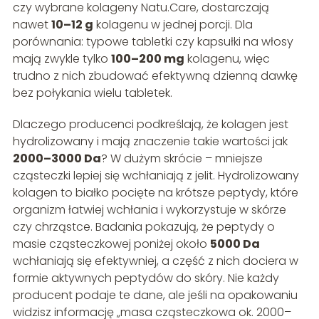
czy wybrane kolageny Natu.Care, dostarczają
nawet
10–12 g
kolagenu w jednej porcji. Dla
porównania: typowe tabletki czy kapsułki na włosy
mają zwykle tylko
100–200 mg
kolagenu, więc
trudno z nich zbudować efektywną dzienną dawkę
bez połykania wielu tabletek.
Dlaczego producenci podkreślają, że kolagen jest
hydrolizowany i mają znaczenie takie wartości jak
2000–3000 Da
? W dużym skrócie – mniejsze
cząsteczki lepiej się wchłaniają z jelit. Hydrolizowany
kolagen to białko pocięte na krótsze peptydy, które
organizm łatwiej wchłania i wykorzystuje w skórze
czy chrząstce. Badania pokazują, że peptydy o
masie cząsteczkowej poniżej około
5000 Da
wchłaniają się efektywniej, a część z nich dociera w
formie aktywnych peptydów do skóry. Nie każdy
producent podaje te dane, ale jeśli na opakowaniu
widzisz informację „masa cząsteczkowa ok. 2000–