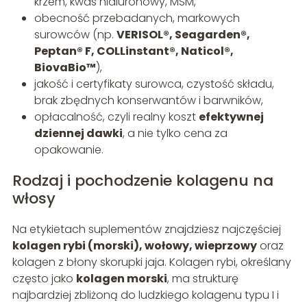
krzem, kwas hialuronowy, MSM,
obecność przebadanych, markowych
surowców (np.
VERISOL®, Seagarden®,
Peptan® F, COLLinstant®, Naticol®,
BiovaBio™
),
jakość i certyfikaty surowca, czystość składu,
brak zbędnych konserwantów i barwników,
opłacalność, czyli realny koszt
efektywnej
dziennej dawki
, a nie tylko cena za
opakowanie.
Rodzaj i pochodzenie kolagenu na
włosy
Na etykietach suplementów znajdziesz najczęściej
kolagen rybi (morski), wołowy, wieprzowy
oraz
kolagen z błony skorupki jaja. Kolagen rybi, określany
często jako
kolagen morski
, ma strukturę
najbardziej zbliżoną do ludzkiego kolagenu typu I i